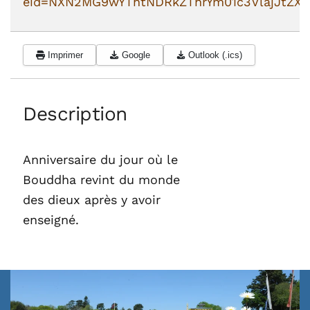
eid=NXN2MG9wYThtNDRkZThrYm01c3VlajJtZ
Imprimer
Google
Outlook (.ics)
Description
Anniversaire du jour où le
Bouddha revint du monde
des dieux après y avoir
enseigné.